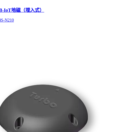
B-IoT地磁（埋入式）
BS-N210