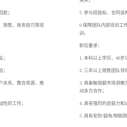
关系；
回款；
5. 参与招投标、合同
案、销售、商务技巧等培
6.保障团队内部培训
训。
职位要求：
业；
1. 本科以上学历，4
验；
2. 三年以上销售团队
客户关系、整合资源，推
3. 具备敏锐额市场洞
动多方合作；
挑战性的工作；
4. 具有强烈的自驱力
5. 具有安防/弱电/物