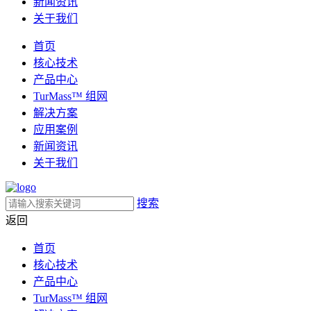
新闻资讯
关于我们
首页
核心技术
产品中心
TurMass™ 组网
解决方案
应用案例
新闻资讯
关于我们
搜索
返回
首页
核心技术
产品中心
TurMass™ 组网