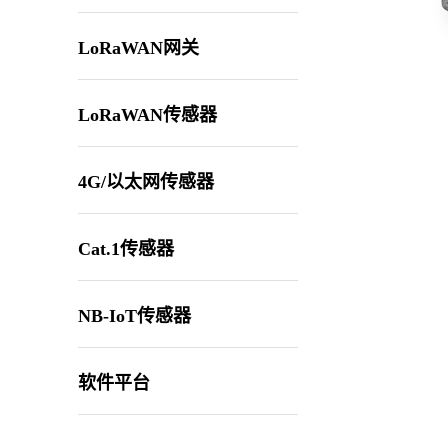
LoRaWAN网关
LoRaWAN传感器
4G/以太网传感器
Cat.1传感器
NB-IoT传感器
软件平台