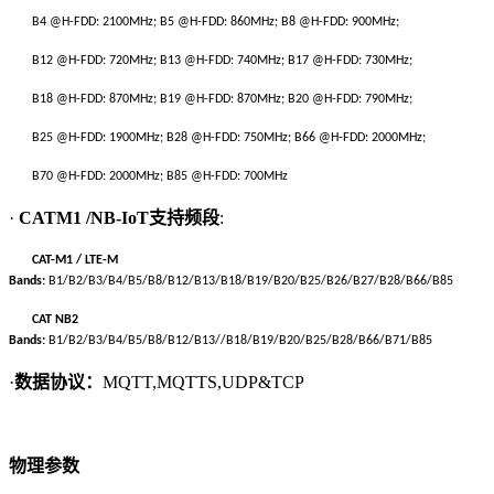
B4 @H-FDD: 2100MHz; B5 @H-FDD: 860MHz; B8 @H-FDD: 900MHz;
B12 @H-FDD: 720MHz; B13 @H-FDD: 740MHz; B17 @H-FDD: 730MHz;
B18 @H-FDD: 870MHz; B19 @H-FDD: 870MHz; B20 @H-FDD: 790MHz;
B25 @H-FDD: 1900MHz; B28 @H-FDD: 750MHz; B66 @H-FDD: 2000MHz;
B70 @H-FDD: 2000MHz; B85 @H-FDD: 700MHz
·
CATM1 /NB-IoT
支持频段
:
CAT-M1 / LTE-M
Bands:
B1/B2/B3/B4/B5/B8/B12/B13/B18/B19/B20/B25/B26/B27/B28/B66/B85
CAT NB2
Bands:
B1/B2/B3/B4/B5/B8/B12/B13//B18/B19/B20/B25/B28/B66/B71/B85
·
数据协议：
MQTT,MQTTS,UDP&TCP
物理参数