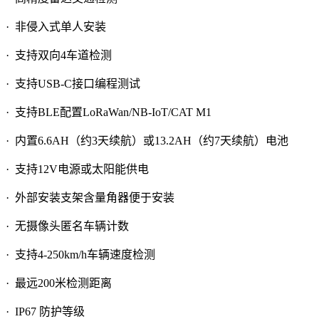
·
非侵入式单人安装
·
支持双向4车道检测
·
支持USB-C接口编程测试
·
支持BLE配置LoRaWan/NB-IoT/CAT M1
·
内置6.6AH（约3天续航）或13.2AH（约7天续航）电池
·
支持12V电源或太阳能供电
·
外部安装支架含量角器便于安装
·
无摄像头匿名车辆计数
·
支持4-250km/h车辆速度检测
·
最远200米检测距离
·
IP67 防护等级