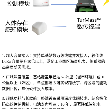
1. 超大容量接入‌：支持单基站数万级终端并发接入，较传统
LoRa 容量提升10倍以上，满足工业园区海量电表、传感器的
高密度部署需求。
2. 广域深度覆盖‌：基站覆盖半径达3-5公里（城市环境）或 10
公里以上（郊区），单点部署即可实现跨楼宇、跨区域的能耗
数据回传，降低硬件投入成本。
3‌. 超低功耗与长续航‌：终端设备采用深度休眠技术，结合极化
码高效传输机制，电池寿命可达 5-10 年，显著降低智能电