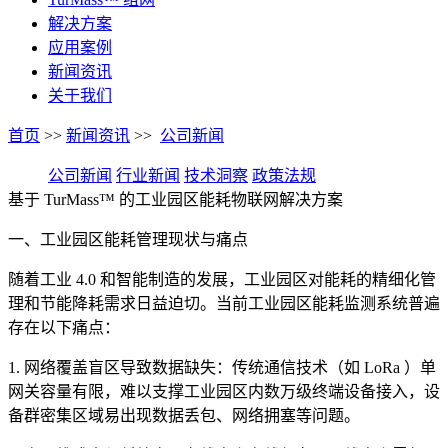
解决方案
应用案例
新闻资讯
关于我们
首页
>>
新闻资讯
>>
公司新闻
公司新闻
行业新闻
技术洞察
政策法规
基于 TurMass™ 的工业园区能耗物联网解决方案
一、工业园区能耗管理现状与痛点
随着工业 4.0 和智能制造的发展，工业园区对能耗的精细化管
理和节能降耗需求日益迫切。当前工业园区能耗监测系统普遍
存在以下痛点：
1. ‌网络覆盖盲区导致数据缺失‌：传统通信技术（如 LoRa ）单
网关容量有限，难以支撑工业园区内数万级终端设备接入，设
备群密集区域易出现数据丢包、网络拥塞等问题。