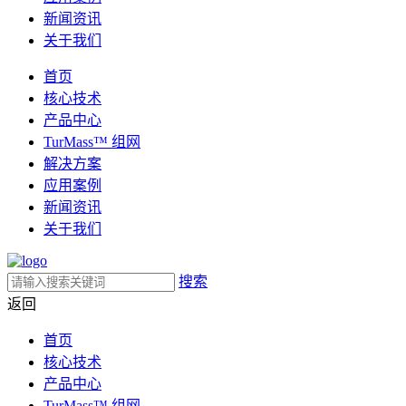
新闻资讯
关于我们
首页
核心技术
产品中心
TurMass™ 组网
解决方案
应用案例
新闻资讯
关于我们
搜索
返回
首页
核心技术
产品中心
TurMass™ 组网