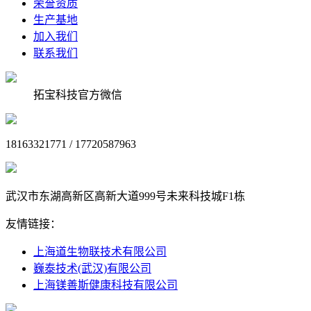
荣誉资质
生产基地
加入我们
联系我们
拓宝科技官方微信
18163321771 / 17720587963
武汉市东湖高新区高新大道999号未来科技城F1栋
友情链接：
上海道生物联技术有限公司
巍泰技术(武汉)有限公司
上海镁善斯健康科技有限公司