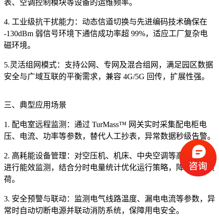
表、空调控制模块等设备的运维频率。
4. 工业级抗干扰能力‌：动态信道切换与先进编码技术确保在
-130dBm 弱信号环境下通信成功率超 99%，适应工厂复杂电
磁环境。
5.灵活组网模式‌：支持公网、专网及混合组网，满足园区数据
安全与广域互联的平衡需求，兼容 4G/5G 回传，扩展性强。
三、典型应用场景
1. 配电室远程监测‌：通过 TurMass™ 网关实时采集配电柜电
压、电流、功率等参数，替代人工抄表，异常数据秒级告警。
2. 高耗能设备管理‌：对空压机、机床、中央空调等高能耗设备
进行能效监测，结合分时电量统计优化运行策略，降低峰值负
荷。
3. 安全预警与联动‌：监测电气线路温度、漏电电流等参数，异
常时自动切断电源并联动消防系统，保障用电安全。