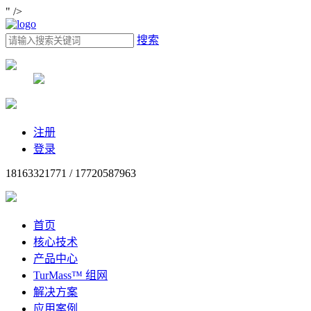
" />
搜索
注册
登录
18163321771 / 17720587963
首页
核心技术
产品中心
TurMass™ 组网
解决方案
应用案例