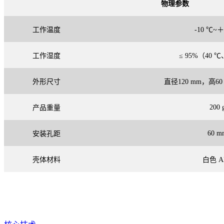
物理参数
工作温度
-10
℃
~＋
工作湿度
≤ 95%（40
℃
外形尺寸
直径
120 mm，高
6
2
0
0 
产品重量
60 m
安装孔距
壳体材料
白色
A