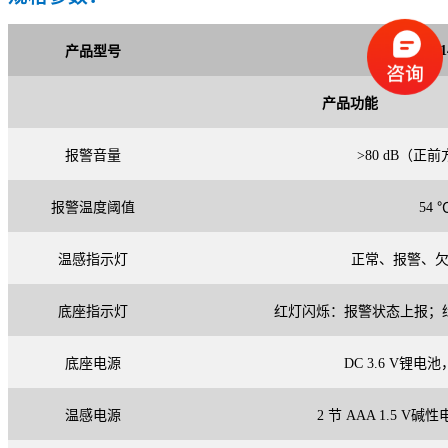
TBS-1
产品型号
产品功能
报警音量
>80 dB（正前
报警温度阈值
54 
温感指示灯
正常、报警、
底座指示灯
红
灯闪烁：报警状态上报；
底座电源
DC 3.6 V锂
温感电源
2 节 AAA 1.5 V