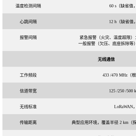
温度检测间隔
60 s（缺省
心跳间隔
12 h（缺省
报警间隔
紧急报警（火灾、温度超限）
一般报警（欠压、底座拆除等
无线通信
工作频段
433 /470 MH
信道带宽
125 /250 /50
无线标准
LoRaWAN，C
传输距离
典型应用环境，覆盖半径
2 km